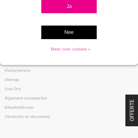
Ja
Nee
Klantenservice
Meer over cookies »
Disclaimer
Privacy Policy
Klantenservice
Sitemap
Over Ons
Algemene voorwaarden
OFFERTE
Betaalmethoden
Verzenden en retourneren