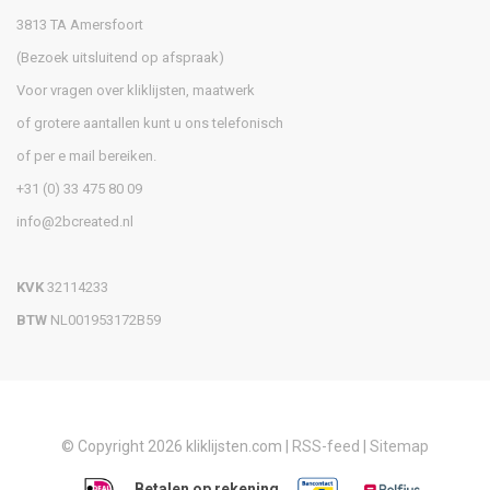
3813 TA Amersfoort
(Bezoek uitsluitend op afspraak)
Voor vragen over kliklijsten, maatwerk
of grotere aantallen kunt u ons telefonisch
of per e mail bereiken.
+31 (0) 33 475 80 09
info@2bcreated.nl
KVK
32114233
BTW
NL001953172B59
© Copyright 2026 kliklijsten.com |
RSS-feed
|
Sitemap
Betalen op rekening