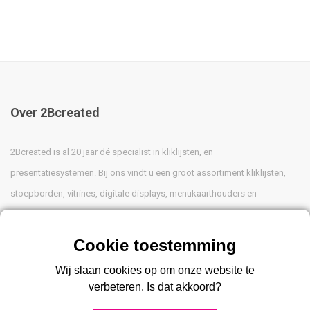
Over 2Bcreated
2Bcreated is al 20 jaar dé specialist in kliklijsten, en
presentatiesystemen. Bij ons vindt u een groot assortiment kliklijsten,
stoepborden, vitrines, digitale displays, menukaarthouders en
postersystemen voor professionele toepassingen.
Advies nodig?
Wij slaan cookies op om onze website te
033 475 8009
verbeteren. Is dat akkoord?