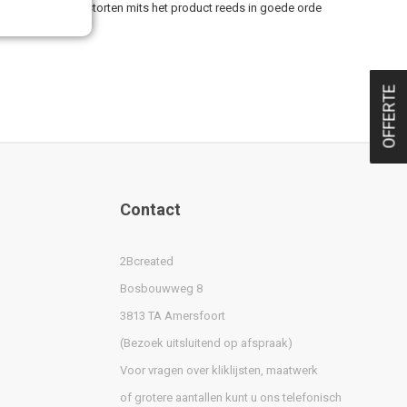
 uw retour terugstorten mits het product reeds in goede orde
OFFERTE
Contact
2Bcreated
Bosbouwweg 8
3813 TA Amersfoort
(Bezoek uitsluitend op afspraak)
Voor vragen over kliklijsten, maatwerk
of grotere aantallen kunt u ons telefonisch