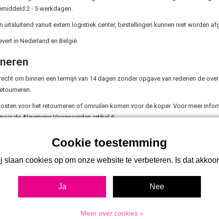
middeld 2 - 5 werkdagen.
n uitsluitend vanuit extern logistiek center, bestellingen kunnen niet worden af
vert in Nederland en België.
rneren
 recht om binnen een termijn van 14 dagen zonder opgave van redenen de ove
retourneren.
kosten voor het retourneren of omruilen komen voor de koper. Voor meer inform
naar de Algemene Voorwaarden artikel 6.
emer uit voorraad gekochte en betaalde of nog te betalen goederen kunnen geru
g plaatsvindt binnen 14 dagen na aankomst. Na annulering heeft u nogmaals 14
j slaan cookies op om onze website te verbeteren. Is dat akkoo
 retourneren kan alleen wanneer de goederen ongebruikt zijn en verkeren in de 
Ja
Nee
zenden of omruilen is voor kosten Afnemer.
te maken van dit recht kunt u contact met ons opnemen via
info@2bcreated.n
Meer over cookies »