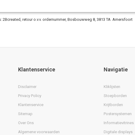
 en wanneer het bedrag reeds voldaan was, binnen 14 dagen na aanmelding van
ngen is.
: 2Bcreated, retour o.v.v. ordernummer, Bosbouwweg 8, 3813 TA Amersfoort
Klantenservice
Navigatie
Disclaimer
Kliklijsten
Privacy Policy
Stoepborden
Klantenservice
Krijtborden
Sitemap
Postersystemen
Over Ons
Informatievitrines
Algemene voorwaarden
Digitale displays