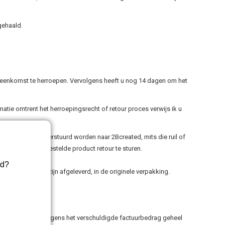
gehaald.
reenkomst te herroepen. Vervolgens heeft u nog 14 dagen om het
atie omtrent het herroepingsrecht of retour proces verwijs ik u
ild of retour verstuurd worden naar 2Bcreated, mits die ruil of
 dagen om het bestelde product retour te sturen.
rd?
staat waarin ze zijn afgeleverd, in de originele verpakking.
l
. Wij zullen vervolgens het verschuldigde factuurbedrag geheel