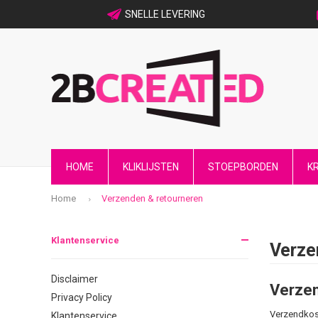
SNELLE LEVERING
HOME
KLIKLIJSTEN
STOEPBORDEN
K
Home
Verzenden & retourneren
Klantenservice
Verze
Disclaimer
Verze
Privacy Policy
Verzendkost
Klantenservice