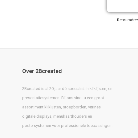
crediteren,
retour ontva
Retouradres
Over 2Bcreated
2Bcreated is al 20 jaar dé specialist in kliklijsten, en
presentatiesystemen. Bij ons vindt u een groot
assortiment kliklijsten, stoepborden, vitrines,
digitale displays, menukaarthouders en
postersystemen voor professionele toepassingen.