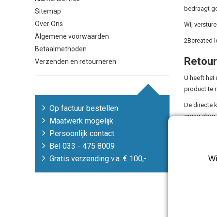
bedraagt ge
Sitemap
Over Ons
Wij versture
Algemene voorwaarden
2Bcreated le
Betaalmethoden
Retou
Verzenden en retourneren
U heeft het
product te 
De directe 
Op factuur bestellen
graag door 
Maatwerk mogelijk
De door Afn
Persoonlijk contact
retournerin
Bel 033 - 475 8009
Gratis verzending v.a. € 100,-
Wi
Omruiling of
Het retour 
Om gebruik 