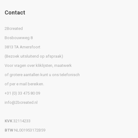
Contact
2Bcreated
Bosbouwweg 8
3813 TA Amersfoort
(Bezoek uitsluitend op afspraak)
Voor vragen over kliklijsten, maatwerk
of grotere aantallen kunt u ons telefonisch
of per e mail bereiken.
+31 (0) 33 475 80 09
info@2bcreated.nl
KVK
32114233
BTW
NL001953172B59