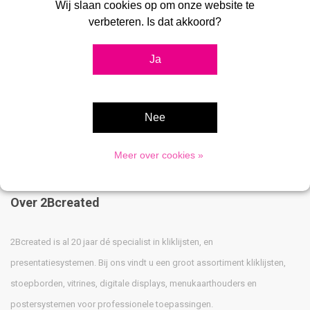
Wij slaan cookies op om onze website te
€29,99
€29,99
verbeteren. Is dat akkoord?
Ja
Toon 1 - 8 van 8
Nee
Meer over cookies »
Over 2Bcreated
2Bcreated is al 20 jaar dé specialist in kliklijsten, en
presentatiesystemen. Bij ons vindt u een groot assortiment kliklijsten,
stoepborden, vitrines, digitale displays, menukaarthouders en
postersystemen voor professionele toepassingen.