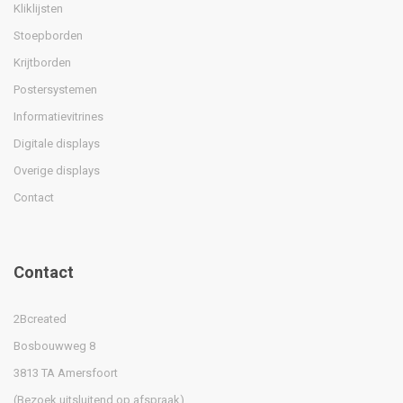
Kliklijsten
Stoepborden
Krijtborden
Postersystemen
Informatievitrines
Digitale displays
Overige displays
Contact
Contact
2Bcreated
Bosbouwweg 8
3813 TA Amersfoort
(Bezoek uitsluitend op afspraak)