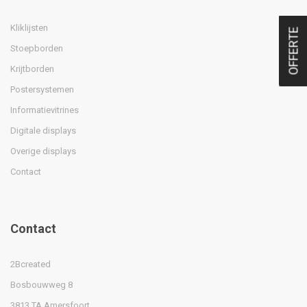
Kliklijsten
OFFERTE
Stoepborden
Krijtborden
Postersystemen
Informatievitrines
Digitale displays
Overige displays
Contact
Contact
2Bcreated
Bosbouwweg 8
3813 TA Amersfoort