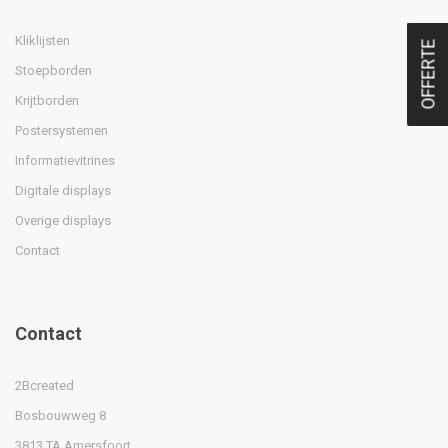
Kliklijsten
OFFERTE
Stoepborden
Krijtborden
Postersystemen
Informatievitrines
Digitale displays
Overige displays
Contact
Contact
2Bcreated
Bosbouwweg 8
3813 TA Amersfoort