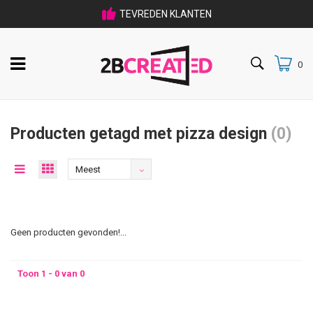
TEVREDEN KLANTEN
033 475 80 09
0
Producten getagd met pizza design
(0)
Meest
bekeken
Geen producten gevonden!...
Toon 1 - 0 van 0