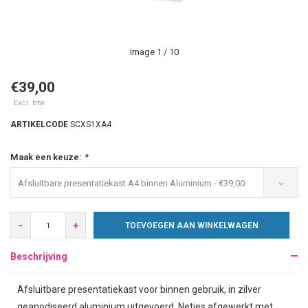
Image
1
/ 10
€39,00
Excl. btw
ARTIKELCODE
SCXS1XA4
Maak een keuze:
*
Afsluitbare presentatiekast A4 binnen Aluminium - €39,00
-
+
TOEVOEGEN AAN WINKELWAGEN
Beschrijving
Afsluitbare presentatiekast voor binnen gebruik, in zilver
geanodiseerd aluminium uitgevoerd. Netjes afgewerkt met