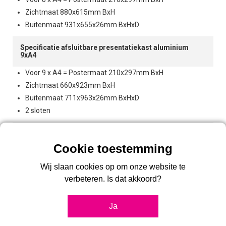
Zichtmaat 880x615mm BxH
Buitenmaat 931x655x26mm BxHxD
Specificatie afsluitbare presentatiekast aluminium
9xA4
Voor 9 x A4 = Postermaat 210x297mm BxH
Zichtmaat 660x923mm BxH
Buitenmaat 711x963x26mm BxHxD
2 sloten
Specificatie afsluitbare presentatiekast aluminium
12xA4
Voor 12 x A4 = Postermaat 210x297mm BxH
Wij slaan cookies op om onze website te
Zichtmaat 880x923mm BxH
verbeteren. Is dat akkoord?
Buitenmaat 931x963x26mm BxHxD
2 sloten
Ja
Reviews