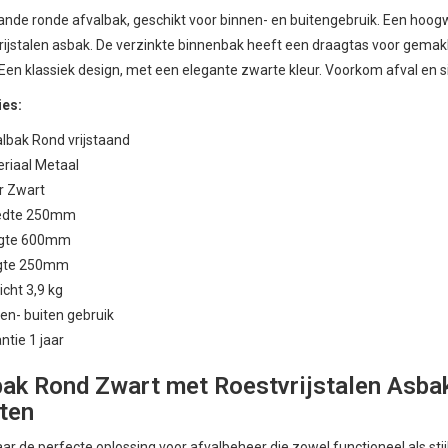
aande ronde afvalbak, geschikt voor binnen- en buitengebruik. Een hoog
rijstalen asbak. De verzinkte binnenbak heeft een draagtas voor gemak
Een klassiek design, met een elegante zwarte kleur. Voorkom afval en
ies:
lbak Rond vrijstaand
riaal Metaal
r Zwart
edte 250mm
gte 600mm
gte 250mm
cht 3,9 kg
en- buiten gebruik
ntie 1 jaar
bak Rond Zwart met Roestvrijstalen Asba
ten
ar de perfecte oplossing voor afvalbeheer die zowel functioneel als stij