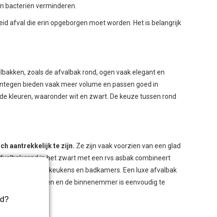
an bacteriën verminderen.
id afval die erin opgeborgen moet worden. Het is belangrijk
lbakken, zoals de afvalbak rond, ogen vaak elegant en
entegen bieden vaak meer volume en passen goed in
nde kleuren, waaronder wit en zwart. De keuze tussen rond
h aantrekkelijk te zijn.
Ze zijn vaak voorzien van een glad
fvalbak rond in het zwart met een rvs asbak combineert
, van kantoren tot keukens en badkamers. Een luxe afvalbak
g worden vervangen en de binnenemmer is eenvoudig te
rd?