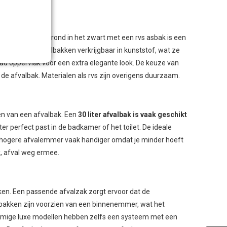
k.
Een afvalbak rond in het zwart met een rvs asbak is een
ijn er ook afvalbakken verkrijgbaar in kunststof, wat ze
ad oppervlak voor een extra elegante look. De keuze van
e afvalbak. Materialen als rvs zijn overigens duurzaam.
open van een afvalbak. Een
30 liter afvalbak is vaak geschikt
iter perfect past in de badkamer of het toilet. De ideale
 hogere afvalemmer vaak handiger omdat je minder hoeft
k, afval weg ermee.
kken. Een passende afvalzak zorgt ervoor dat de
lbakken zijn voorzien van een binnenemmer, wat het
ommige luxe modellen hebben zelfs een systeem met een