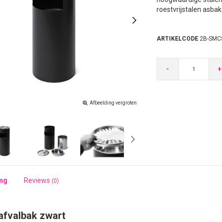
roestvrijstalen asbak
ARTIKELCODE
2B-SMC
-
+
Afbeelding vergroten
ing
Reviews
(0)
afvalbak zwart