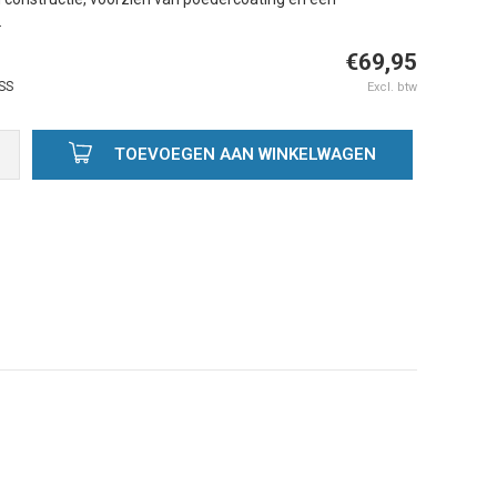
.
€69,95
SS
Excl. btw
TOEVOEGEN AAN WINKELWAGEN
Afbeelding vergroten
A