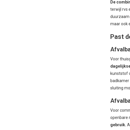
De combina
terwijl rvs
duurzaam e
maar ook e
Past d
Afvalba
Voor thuis
dagelijkse
kunststof o
badkamer o
sluiting m
Afvalb
Voor comme
openbare r
gebruik.
Af