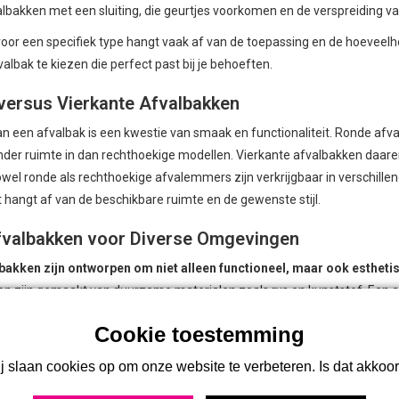
lbakken met een sluiting, die geurtjes voorkomen en de verspreiding v
oor een specifiek type hangt vaak af van de toepassing en de hoeveelhe
albak te kiezen die perfect past bij je behoeften.
versus Vierkante Afvalbakken
n een afvalbak is een kwestie van smaak en functionaliteit. Ronde afva
er ruimte in dan rechthoekige modellen. Vierkante afvalbakken daar
wel ronde als rechthoekige afvalemmers zijn verkrijgbaar in verschille
t hangt af van de beschikbare ruimte en de gewenste stijl.
fvalbakken voor Diverse Omgevingen
bakken zijn ontworpen om niet alleen functioneel, maar ook esthetisc
en zijn gemaakt van duurzame materialen zoals rvs en kunststof. Een a
iteit met stijl. Deze afvalbakken zijn geschikt voor diverse omgevingen
element van verfijning toe aan elke ruimte. De afvalzak kan eenvoudi
wat bijdraagt aan een lange levensduur.
j slaan cookies op om onze website te verbeteren. Is dat akkoo
icaties van de Afvalbak