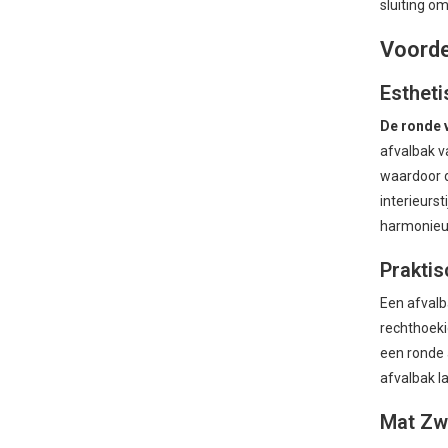
sluiting o
Voorde
Esthet
De ronde v
afvalbak v
waardoor d
interieurs
harmonieus
Praktis
Een afvalb
rechthoeki
een ronde 
afvalbak l
Mat Zw