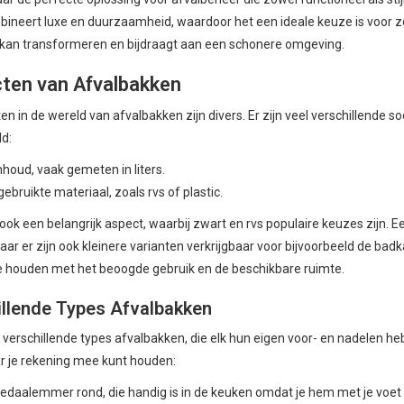
ineert luxe en duurzaamheid, waardoor het een ideale keuze is voor z
kan transformeren en bijdraagt aan een schonere omgeving.
ten van Afvalbakken
n in de wereld van afvalbakken zijn divers. Er zijn veel verschillende s
ld:
nhoud, vaak gemeten in liters.
gebruikte materiaal, zoals rvs of plastic.
 ook een belangrijk aspect, waarbij zwart en rvs populaire keuzes zijn. E
ar er zijn ook kleinere varianten verkrijgbaar voor bijvoorbeeld de badkam
e houden met het beoogde gebruik en de beschikbare ruimte.
llende Types Afvalbakken
 verschillende types afvalbakken, die elk hun eigen voor- en nadelen heb
 je rekening mee kunt houden:
edaalemmer rond, die handig is in de keuken omdat je hem met je voet