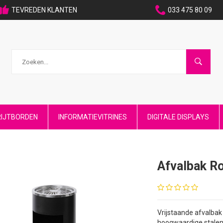
TEVREDEN KLANTEN
033 475 80 09
RIJTBORDEN
INFORMATIEVITRINES
DIGITALE DISPLAYS
Afvalbak R
Vrijstaande afvalbak
hoogwaardige stalen 