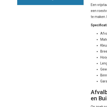
Een vrijst
een roestv
te maken. 
Specificat
Afva
Mate
Kleu
Bre
Hoo
Len
Gewi
Binn
Gara
Afval
en Bui
Op zoek na