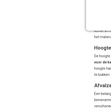
Materia
Het materi
populaire 
lichter en
het materi
Hoogte 
De hoogte e
voor de k
hoogte han
te bukken.
Afvalza
Een belang
binnenemme
verschonen