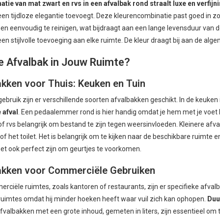
tie van mat zwart en rvs in een afvalbak rond straalt luxe en verfijni
 een tijdloze elegantie toevoegt. Deze kleurencombinatie past goed in zo
n eenvoudig te reinigen, wat bijdraagt aan een lange levensduur van de a
en stijlvolle toevoeging aan elke ruimte. De kleur draagt bij aan de alg
e Afvalbak in Jouw Ruimte?
kken voor Thuis: Keuken en Tuin
gebruik zijn er verschillende soorten afvalbakken geschikt. In de keuken
 afval
. Een pedaalemmer rond is hier handig omdat je hem met je voet 
f rvs belangrijk om bestand te zijn tegen weersinvloeden. Kleinere afval
f het toilet. Het is belangrijk om te kijken naar de beschikbare ruimte 
oet ook perfect zijn om geurtjes te voorkomen.
akken voor Commerciële Gebruiken
rciële ruimtes, zoals kantoren of restaurants, zijn er specifieke afval
uimtes omdat hij minder hoeken heeft waar vuil zich kan ophopen.
Duu
valbakken met een grote inhoud, gemeten in liters, zijn essentieel om 