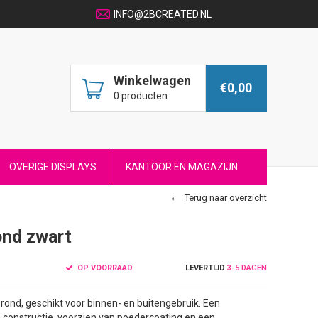
INFO@2BCREATED.NL
Winkelwagen
€0,00
0 producten
OVERIGE DISPLAYS
KANTOOR EN MAGAZIJN
Terug naar overzicht
ond zwart
OP VOORRAAD
LEVERTIJD
3-5 DAGEN
 rond, geschikt voor binnen- en buitengebruik. Een
constructie, voorzien van poedercoating en een