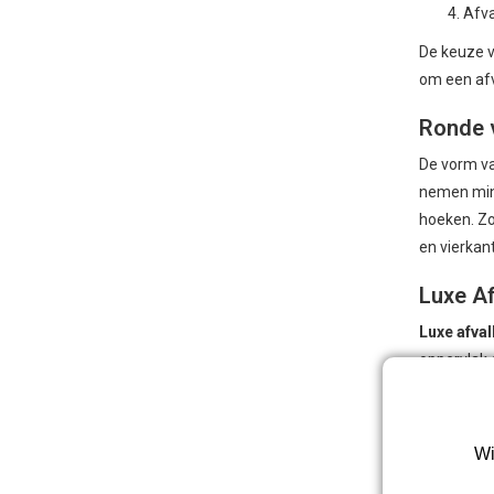
Afva
De keuze v
om een afv
Ronde 
De vorm va
nemen mind
hoeken. Zo
en vierkan
Luxe A
Luxe afval
oppervlak 
functional
voegt een 
reinigen, 
Wi
Specif