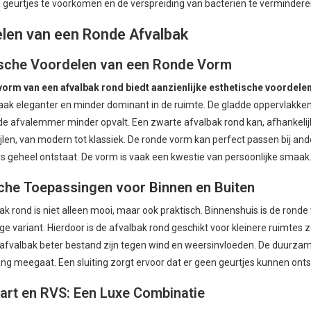
m geurtjes te voorkomen en de verspreiding van bacteriën te verminder
len van een Ronde Afvalbak
ische Voordelen van een Ronde Vorm
orm van een afvalbak rond biedt aanzienlijke esthetische voordelen
aak eleganter en minder dominant in de ruimte. De gladde oppervlakken
e afvalemmer minder opvalt. Een zwarte afvalbak rond kan, afhankelijk
tijlen, van modern tot klassiek. De ronde vorm kan perfect passen bij 
 geheel ontstaat. De vorm is vaak een kwestie van persoonlijke smaak
che Toepassingen voor Binnen en Buiten
ak rond is niet alleen mooi, maar ook praktisch. Binnenshuis is de ron
ge variant. Hierdoor is de afvalbak rond geschikt voor kleinere ruimtes 
afvalbak beter bestand zijn tegen wind en weersinvloeden. De duurzame
ang meegaat. Een sluiting zorgt ervoor dat er geen geurtjes kunnen onts
art en RVS: Een Luxe Combinatie