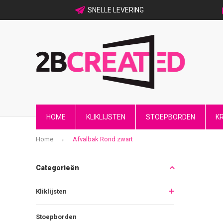
SNELLE LEVERING
HOME
KLIKLIJSTEN
STOEPBORDEN
K
Home
Afvalbak Rond zwart
Categorieën
Kliklijsten
Stoepborden