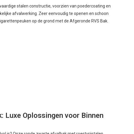
waardige stalen constructie, voorzien van poedercoating en
kelijke afvalwerking. Zeer eenvoudig te openen en schoon
 sigarettenpeuken op de grond met de Afgeronde RVS Bak.
k: Luxe Oplossingen voor Binnen
lvol is? Onze ronde zwarte afvalbak met roestvrijstalen