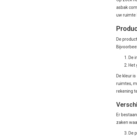
asbak comb
uw ruimte 
Produc
De producte
Bijvoorbee
De i
Het 
De kleur is
ruimtes, ma
rekening t
Verschi
Er bestaan
zaken waar
De p