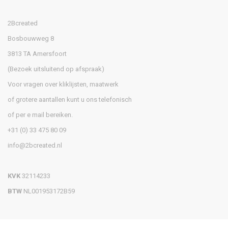
2Bcreated
Bosbouwweg 8
3813 TA Amersfoort
(Bezoek uitsluitend op afspraak)
Voor vragen over kliklijsten, maatwerk
of grotere aantallen kunt u ons telefonisch
of per e mail bereiken.
+31 (0) 33 475 80 09
info@2bcreated.nl
KVK
32114233
BTW
NL001953172B59