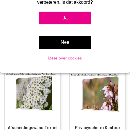
verbeteren. Is dat akkoord?
Ja
Scheidingswand Textiel
Afschermwand Textiel
Botanische Groene
Japanse Bloesem
Bladeren
Nee
€289,00
€289,00
Meer over cookies »
Afscheidingswand Textiel
Privacyscherm Kantoor