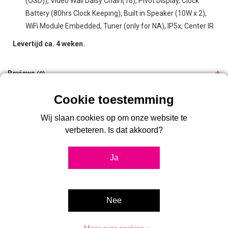
(OSD)), Video Wall Daisy Chain(16), Pivot Display, Clock
Battery (80hrs Clock Keeping), Built in Speaker (10W x 2),
WiFi Module Embedded, Tuner (only for NA), IP5x, Center IR
Levertijd ca. 4 weken.
Reviews
(0)
Gerelateerde producten
Wij slaan cookies op om onze website te
verbeteren. Is dat akkoord?
Ja
Nee