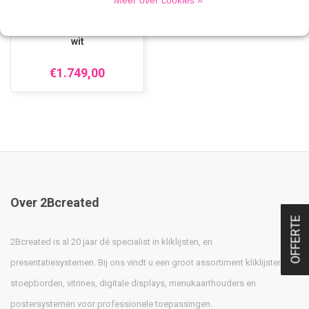
Meer over cookies »
Digitaal informatiebord
wit
€1.749,00
Over 2Bcreated
OFFERTE
2Bcreated is al 20 jaar dé specialist in kliklijsten, en
presentatiesystemen. Bij ons vindt u een groot assortiment kliklijsten,
stoepborden, vitrines, digitale displays, menukaarthouders en
postersystemen voor professionele toepassingen.