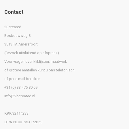
Contact
2Bcreated
Bosbouwweg 8
3813 TA Amersfoort
(Bezoek uitsluitend op afspraak)
Voor vragen over kliklijsten, maatwerk
of grotere aantallen kunt u ons telefonisch
of per e mail bereiken.
+31 (0) 33 475 80 09
info@2bcreated.nl
KVK
32114233
BTW
NL001953172B59