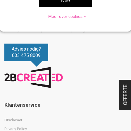
Nee
2Bcreated is al 20 jaar dé specialist in kliklijsten, en
presentatiesystemen. Bij ons vindt u een groot assortiment kliklijsten,
Meer over cookies »
stoepborden, vitrines, digitale displays, menukaarthouders en
postersystemen voor professionele toepassingen.
Advies nodig?
033 475 8009
OFFERTE
Klantenservice
Disclaimer
Privacy Policy