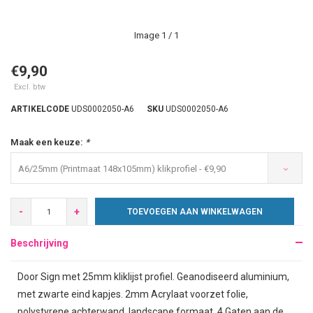
Image
1
/ 1
€9,90
Excl. btw
ARTIKELCODE
UDS0002050-A6
SKU
UDS0002050-A6
Maak een keuze:
*
A6/25mm (Printmaat 148x105mm) klikprofiel - €9,90
-
+
TOEVOEGEN AAN WINKELWAGEN
Beschrijving
Door Sign met 25mm kliklijst profiel. Geanodiseerd aluminium,
met zwarte eind kapjes. 2mm Acrylaat voorzet folie,
polystyrene achterwand, landscape formaat. 4 Gaten aan de