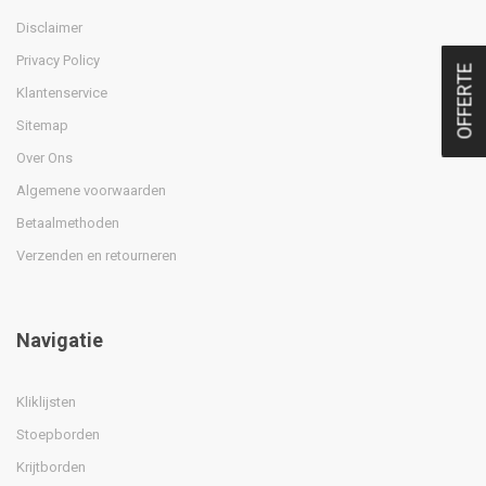
Disclaimer
Privacy Policy
OFFERTE
Klantenservice
Sitemap
Over Ons
Algemene voorwaarden
Betaalmethoden
Verzenden en retourneren
Navigatie
Kliklijsten
Stoepborden
Krijtborden