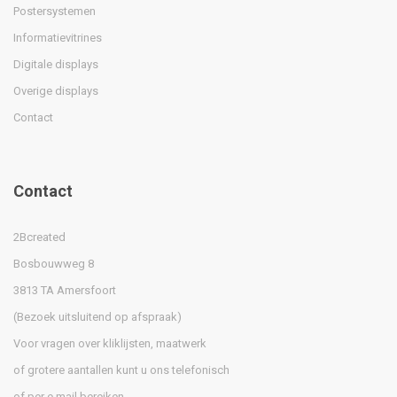
Postersystemen
Informatievitrines
Digitale displays
Overige displays
Contact
Contact
2Bcreated
Bosbouwweg 8
3813 TA Amersfoort
(Bezoek uitsluitend op afspraak)
Voor vragen over kliklijsten, maatwerk
of grotere aantallen kunt u ons telefonisch
of per e mail bereiken.