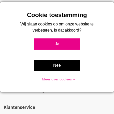
Over 2Bcreated
2Bcreated is al 20 jaar dé specialist in kliklijsten, en
Wij slaan cookies op om onze website te
presentatiesystemen. Bij ons vindt u een groot assortiment kliklijsten,
verbeteren. Is dat akkoord?
stoepborden, vitrines, digitale displays, menukaarthouders en
postersystemen voor professionele toepassingen.
Ja
Advies nodig?
033 475 8009
Nee
Meer over cookies »
Klantenservice