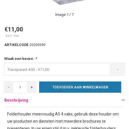
Image
1
/ 7
€11,00
Excl. btw
ARTIKELCODE
20200590
Maak een keuze:
*
Transparant A5S - €11,00
-
+
TOEVOEGEN AAN WINKELWAGEN
Beschrijving
Folderhouder meervoudig A5 4 vaks, gebruik deze houder om
uw producten en diensten met meerdere brochures te
presenteren. In uw eigen stijl d.m.v. gekleurde folderhouders.