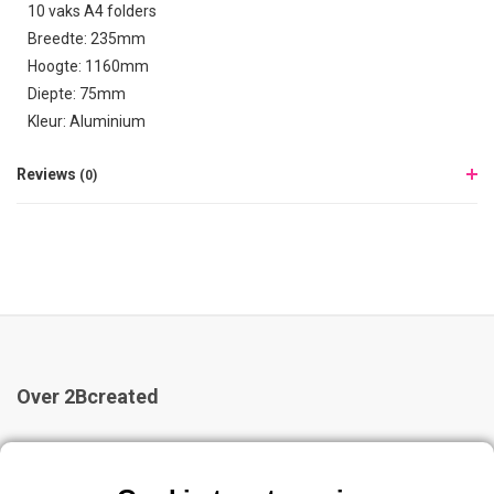
10 vaks A4 folders
Breedte: 235mm
Hoogte: 1160mm
Diepte: 75mm
Kleur: Aluminium
Reviews
(0)
Over 2Bcreated
2Bcreated is al 20 jaar dé specialist in kliklijsten, en
presentatiesystemen. Bij ons vindt u een groot assortiment kliklijsten,