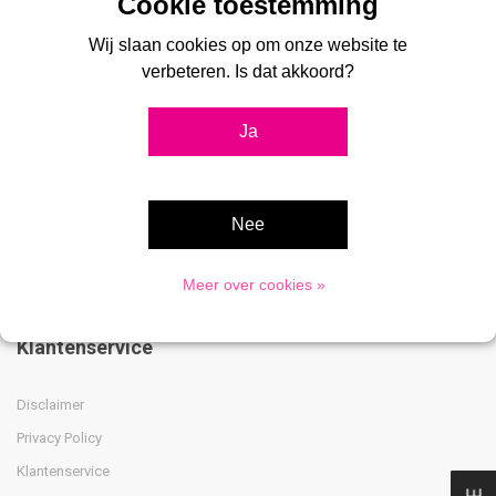
stoepborden, vitrines, digitale displays, menukaarthouders en
Wij slaan cookies op om onze website te
postersystemen voor professionele toepassingen.
verbeteren. Is dat akkoord?
Ja
Advies nodig?
033 475 8009
Nee
Meer over cookies »
Klantenservice
Disclaimer
Privacy Policy
Klantenservice