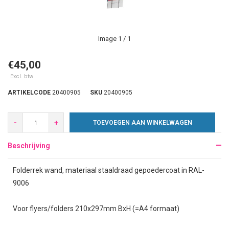
Image
1
/ 1
€45,00
Excl. btw
ARTIKELCODE
20400905
SKU
20400905
-
+
TOEVOEGEN AAN WINKELWAGEN
Beschrijving
Folderrek wand, materiaal staaldraad gepoedercoat in RAL-
9006
Voor flyers/folders 210x297mm BxH (=A4 formaat)