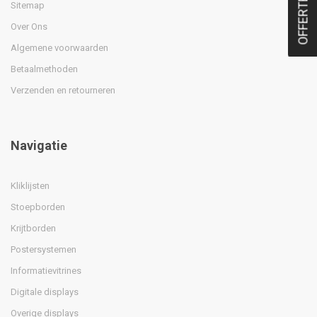
OFFERTE
Sitemap
Over Ons
Algemene voorwaarden
Betaalmethoden
Verzenden en retourneren
Navigatie
Kliklijsten
Stoepborden
Krijtborden
Postersystemen
Informatievitrines
Digitale displays
Overige displays