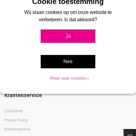
stoepborden, vitrines, digitale displays, menukaarthouders en
Wij slaan cookies op om onze website te
postersystemen voor professionele toepassingen.
verbeteren. Is dat akkoord?
Ja
Advies nodig?
033 475 8009
Nee
Meer over cookies »
Klantenservice
Disclaimer
Privacy Policy
Klantenservice