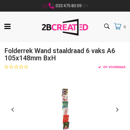
033 475 80 09
0
Folderrek Wand staaldraad 6 vaks A6
105x148mm BxH
OP VOORRAAD