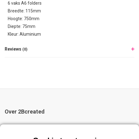
6 vaks A6 folders
Breedte: 115mm
Hoogte: 750mm
Diepte: 75mm
Kleur: Aluminium
Reviews
(0)
Over 2Bcreated
2Bcreated is al 20 jaar dé specialist in kliklijsten, en
presentatiesystemen. Bij ons vindt u een groot assortiment kliklijsten,