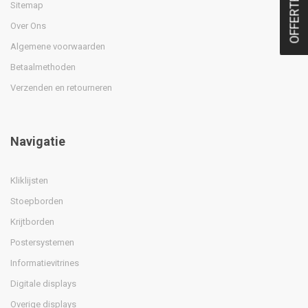
OFFERTE
Sitemap
Over Ons
Algemene voorwaarden
Betaalmethoden
Verzenden en retourneren
Navigatie
Kliklijsten
Stoepborden
Krijtborden
Postersystemen
Informatievitrines
Digitale displays
Overige displays