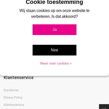
presentatiesystemen. Bij ons vindt u een groot assortiment kliklijsten,
stoepborden, vitrines, digitale displays, menukaarthouders en
Wij slaan cookies op om onze website te
postersystemen voor professionele toepassingen.
verbeteren. Is dat akkoord?
Ja
Advies nodig?
033 475 8009
Nee
Meer over cookies »
Klantenservice
Disclaimer
Privacy Policy
Klantenservice