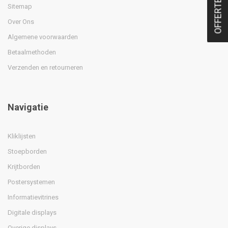
OFFERTE
Sitemap
Over Ons
Algemene voorwaarden
Betaalmethoden
Verzenden en retourneren
Navigatie
Kliklijsten
Stoepborden
Krijtborden
Postersystemen
Informatievitrines
Digitale displays
Overige displays