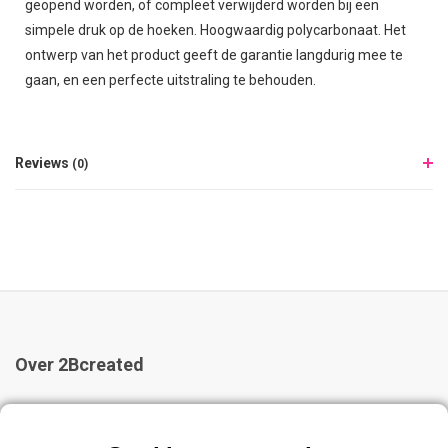
geopend worden, of compleet verwijderd worden bij een
simpele druk op de hoeken. Hoogwaardig polycarbonaat. Het
ontwerp van het product geeft de garantie langdurig mee te
gaan, en een perfecte uitstraling te behouden.
Reviews
(0)
Over 2Bcreated
2Bcreated is al 20 jaar dé specialist in kliklijsten, en