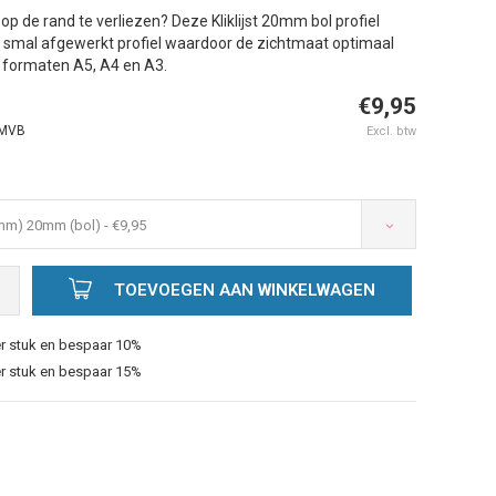
t op de rand te verliezen? Deze Kliklijst 20mm bol profiel
 smal afgewerkt profiel waardoor de zichtmaat optimaal
de formaten A5, A4 en A3.
€9,95
MVB
Excl. btw
0mm) 20mm (bol) - €9,95
Afbeelding vergroten
A
TOEVOEGEN AAN WINKELWAGEN
r stuk en bespaar 10%
r stuk en bespaar 15%