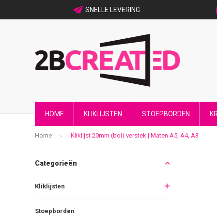
SNELLE LEVERING
HOME
KLIKLIJSTEN
STOEPBORDEN
K
Home
Kliklijst 20mm (bol) verstek | Maten A5, A4, A3
Categorieën
Kliklijsten
Stoepborden