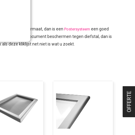
r groter dan A3-formaat, dan is een
een goed
Postersysteem
aan. Wilt u het document beschermen tegen diefstal, dan is
s deze kliklijst net niet is wat u zoekt.
OFFERTE