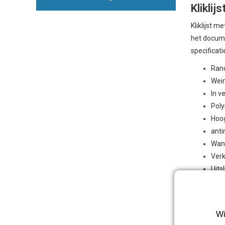
Kliklij
Kliklijst 
het docume
specificatie
Rand
Wein
In v
Poly
Hoog
anti
Wand
Verk
Uits
Wanneer
Deze klikli
Wi
Denk aan ui