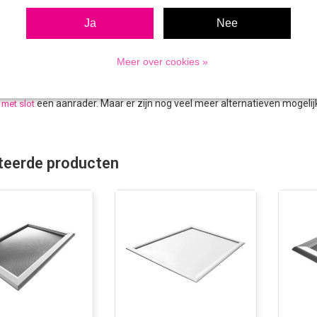
 een deel van de afbeelding of tekst aan de randen verloren gaat.
Ja
Nee
tieven voor Kliklijst bol
Meer over cookies »
ol is verkrijgbaar in verschillende formaten. Is het document of de poste
. Komt de kliklijst buiten te hangen, dan raden wij een
waterdichte kliklijst
een aanrader. Maar er zijn nog veel meer alternatieven mogelijk al
t met slot
teerde producten