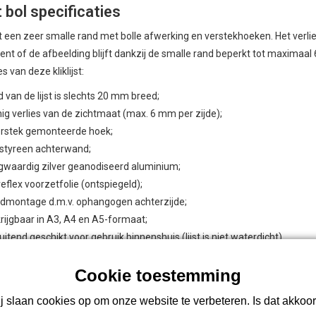
st bol specificaties
met een zeer smalle rand met bolle afwerking en verstekhoeken. Het verli
nt of de afbeelding blijft dankzij de smalle rand beperkt tot maximaal
s van deze kliklijst:
 van de lijst is slechts 20 mm breed;
ig verlies van de zichtmaat (max. 6 mm per zijde);
erstek gemonteerde hoek;
styreen achterwand;
waardig zilver geanodiseerd aluminium;
reflex voorzetfolie (ontspiegeld);
montage d.m.v. ophangogen achterzijde;
rijgbaar in A3, A4 en A5-formaat;
luitend geschikt voor gebruik binnenshuis (lijst is niet waterdicht).
 is Kliklijst bol (verstek) geschikt?
jst is bijvoorbeeld ideaal om documenten of afbeeldingen in te lijsten wa
j slaan cookies op om onze website te verbeteren. Is dat akkoo
tvergrote foto’s of posters. Of aankondigingen met veel tekst, zoals prij