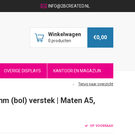
INFO@2BCREATED.NL
Winkelwagen
€0,00
0 producten
OVERIGE DISPLAYS
KANTOOR EN MAGAZIJN
Terug naar overzicht
0mm (bol) verstek | Maten A5,
OP VOORRAAD