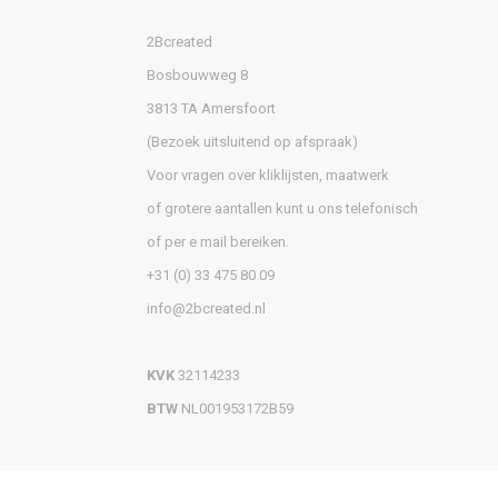
2Bcreated
Bosbouwweg 8
3813 TA Amersfoort
(Bezoek uitsluitend op afspraak)
Voor vragen over kliklijsten, maatwerk
of grotere aantallen kunt u ons telefonisch
of per e mail bereiken.
+31 (0) 33 475 80 09
info@2bcreated.nl
KVK
32114233
BTW
NL001953172B59