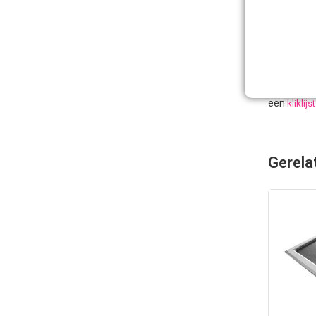
te zijn dat
Alterna
Kliklijst B
alternatief
een
kliklijs
Gerela