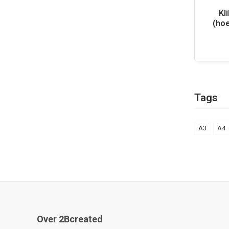
Kl
(ho
Tags
A3
A4
Over 2Bcreated