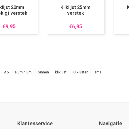
iklijst 20mm
Kliklijst 25mm
ekig) verstek
verstek
€9,95
€6,95
A5
aluminium
binnen
kliklijst
Kliklijsten
smal
Klantenservice
Navigatie