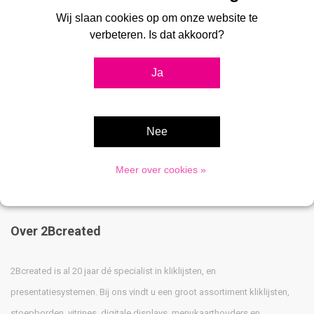
Wij slaan cookies op om onze website te
verbeteren. Is dat akkoord?
Mededelingenkast buiten
Rood onverlicht
Ja
€499,00
Nee
Meer over cookies »
Over 2Bcreated
2Bcreated is al 20 jaar dé specialist in kliklijsten, en
presentatiesystemen. Bij ons vindt u een groot assortiment kliklijsten,
stoepborden, vitrines, digitale displays, menukaarthouders en