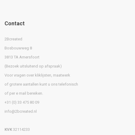
Contact
2Bcreated
Bosbouwweg 8
3813 TA Amersfoort
(Bezoek uitsluitend op afspraak)
Voor vragen over kliklijsten, maatwerk
of grotere aantallen kunt u ons telefonisch
of per e mail bereiken.
+31 (0) 33 475 80 09
info@2bcreated.nl
KVK
32114233