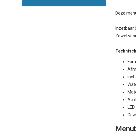
Deze menus
Inzetbaar b
Zowel voor
Technisch
For
Afme
Incl.
Wate
Mate
Acht
LED 
Gewi
Menub