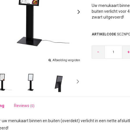
Uw menukaart binnen
buiten verlicht voor
zwart uitgevoerd!
ARTIKELCODE
SCZNPO
-
+
Afbeelding vergroten
ing
Reviews
(0)
uw menukaart binnen en buiten (overdekt) verlicht in een nette afsluitba
eerd!