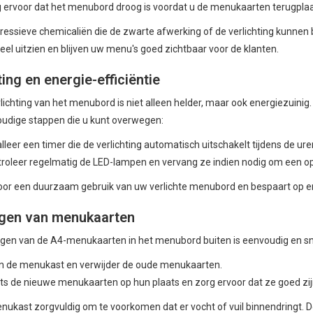
 ervoor dat het menubord droog is voordat u de menukaarten terugpl
ressieve chemicaliën die de zwarte afwerking of de verlichting kunnen b
eel uitzien en blijven uw menu's goed zichtbaar voor de klanten.
ting en energie-efficiëntie
lichting van het menubord is niet alleen helder, maar ook energiezuinig.
udige stappen die u kunt overwegen:
alleer een timer die de verlichting automatisch uitschakelt tijdens de ur
roleer regelmatig de LED-lampen en vervang ze indien nodig om een opt
voor een duurzaam gebruik van uw verlichte menubord en bespaart op e
gen van menukaarten
gen van de A4-menukaarten in het menubord buiten is eenvoudig en sn
 de menukast en verwijder de oude menukaarten.
ts de nieuwe menukaarten op hun plaats en zorg ervoor dat ze goed zijn 
enukast zorgvuldig om te voorkomen dat er vocht of vuil binnendringt.