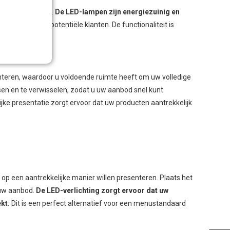
ting van uw menu.
De LED-lampen zijn energiezuinig en
 aandacht van potentiële klanten. De functionaliteit is
nteren, waardoor u voldoende ruimte heeft om uw volledige
en en te verwisselen, zodat u uw aanbod snel kunt
e presentatie zorgt ervoor dat uw producten aantrekkelijk
 op een aantrekkelijke manier willen presenteren. Plaats het
 uw aanbod.
De LED-verlichting zorgt ervoor dat uw
kt.
Dit is een perfect alternatief voor een menustandaard