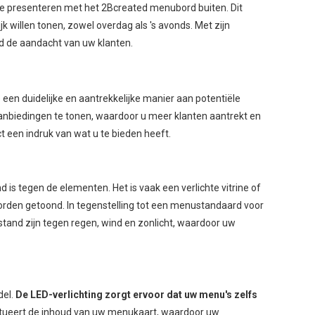
te presenteren met het 2Bcreated menubord buiten. Dit
 willen tonen, zowel overdag als 's avonds. Met zijn
rd de aandacht van uw klanten.
een duidelijke en aantrekkelijke manier aan potentiële
aanbiedingen te tonen, waardoor u meer klanten aantrekt en
t een indruk van wat u te bieden heeft.
s tegen de elementen. Het is vaak een verlichte vitrine of
rden getoond. In tegenstelling tot een menustandaard voor
and zijn tegen regen, wind en zonlicht, waardoor uw
del.
De LED-verlichting zorgt ervoor dat uw menu's zelfs
entueert de inhoud van uw menukaart, waardoor uw