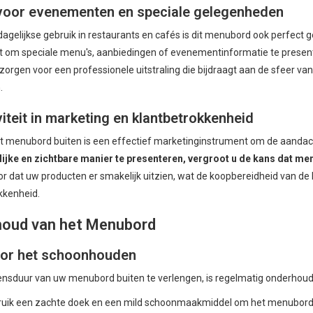
 voor evenementen en speciale gelegenheden
dagelijkse gebruik in restaurants en cafés is dit menubord ook perfec
t om speciale menu's, aanbiedingen of evenementinformatie te presente
zorgen voor een professionele uitstraling die bijdraagt aan de sfeer van
.
viteit in marketing en klantbetrokkenheid
ht menubord buiten is een effectief marketinginstrument om de aandach
lijke en zichtbare manier te presenteren, vergroot u de kans dat 
or dat uw producten er smakelijk uitzien, wat de koopbereidheid van d
kkenheid.
oud van het Menubord
oor het schoonhouden
nsduur van uw menubord buiten te verlengen, is regelmatig onderhoud e
uik een zachte doek en een mild schoonmaakmiddel om het menubord