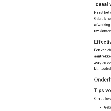
Ideaal
Naast het 
Gebruik he
afwerking 
uw klanten
Effecti
Een verlic
aantrekke
zorgt ervo
klantbetro
Onderh
Tips v
Om de leve
Gebr