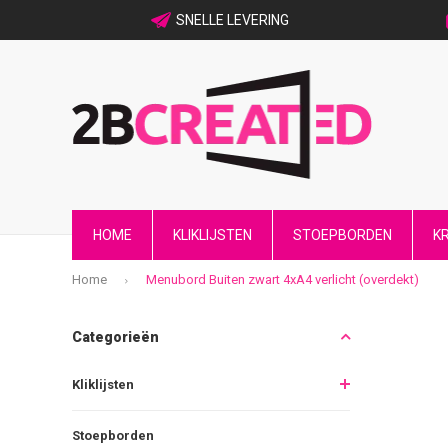
SNELLE LEVERING
HOME
KLIKLIJSTEN
STOEPBORDEN
K
Home
Menubord Buiten zwart 4xA4 verlicht (overdekt)
Categorieën
Kliklijsten
Stoepborden