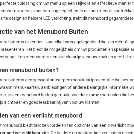
perfecte oplossing om uw menu op een stijlvolle en effectieve manier 
menubord is ideaal voor horecagelegenheden die hun menu's aantrekkelijk
arte design en heldere LED verlichting, trekt dit menubord gegarandee
uctie van het Menubord Buiten
rd buiten is essentieel voor elke horecagelegenheid die zijn menu's op 
l presenteren. Het biedt de mogelijkheid om uw producten en speciale 
erhoogt. Een menubord is een visitekaartje voor uw zaak en geeft direc
een menubord buiten?
rd buiten is een speciaal ontworpen menukaartpresentatie die bestand i
aarin menukaarten, aanbiedingen of andere belangrijke informatie wo
uik, is een menubord buiten gemaakt van duurzame materialen die best
jd zichtbaar en goed leesbaar blijven voor uw klanten.
len van een verlicht menubord
ht menubord biedt talloze voordelen ten opzichte van een onverlicht mo
ker perfect zichtbaar zijn.
De heldere en gelijkmatige verlichting acc