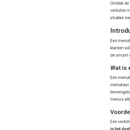
Ontdek de 
verlichte 
strakke zw
Introd
Een menubo
klanten wi
de omzet v
Wat is 
Een menubo
menukast w
binnengebr
menu's alti
Voorde
Een verlic
in het don