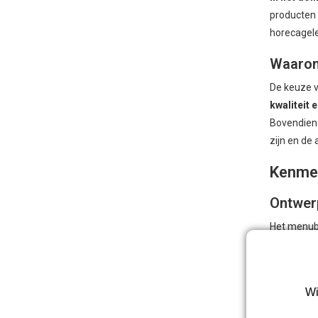
producten 
horecagele
Waarom
De keuze v
kwaliteit e
Bovendien 
zijn en de
Kenmer
Ontwer
Het menubo
zwarte afw
het geschi
professio
Wi
Verlich