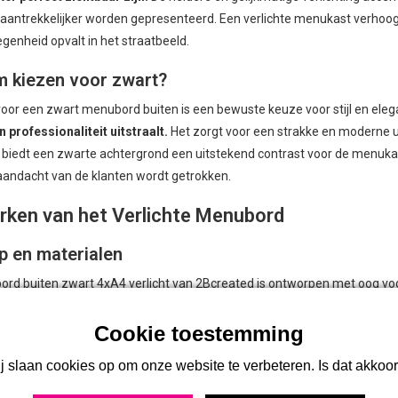
aantrekkelijker worden gepresenteerd. Een verlichte menukast verhoog
genheid opvalt in het straatbeeld.
 kiezen voor zwart?
oor een zwart menubord buiten is een bewuste keuze voor stijl en eleg
n professionaliteit uitstraalt.
Het zorgt voor een strakke en moderne ui
biedt een zwarte achtergrond een uitstekend contrast voor de menukaa
 aandacht van de klanten wordt getrokken.
ken van het Verlichte Menubord
p en materialen
rd buiten zwart 4xA4 verlicht van 2Bcreated is ontworpen met oog voor
erking zorgt voor een elegante uitstraling die perfect past bij elke h
kt is voor buitengebruik, en beschermt uw menukaarten tegen de elem
nele presentatie van uw menu.
j slaan cookies op om onze website te verbeteren. Is dat akkoo
tingsopties en functionaliteit