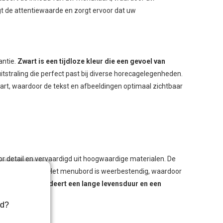
t de attentiewaarde en zorgt ervoor dat uw
antie.
Zwart is een tijdloze kleur die een gevoel van
tstraling die perfect past bij diverse horecagelegenheden.
rt, waardoor de tekst en afbeeldingen optimaal zichtbaar
 detail en vervaardigd uit hoogwaardige materialen. De
orecagelegenheid. Het menubord is weerbestendig, waardoor
enten.
Dit garandeert een lange levensduur en een
rd?