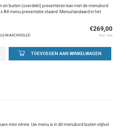
 en buiten (overdekt) presenteren kan met de menubord
 4 x A4 menu presentatie staand. Menustandaard in het
€269,00
LE4XA4C9005LED
Excl. btw
TOEVOEGEN AAN WINKELWAGEN
Afbeelding vergroten
A
re mini vitrine. Uw menu is in dit menubord buiten stijlvol