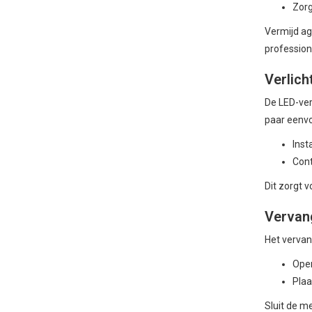
Zorg
Vermijd ag
profession
Verlich
De LED-ver
paar eenvo
Inst
Cont
Dit zorgt 
Vervan
Het vervan
Open
Plaa
Sluit de m