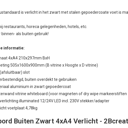
tandaard is verlicht in het zwart met stalen gepoedercoate voet is mak
ij restaurants, horeca gelegenheden, hotels, etc.
 binnen- als buiten gebruik!
e informatie:
maat 4xA4 210x297mm BxH
ting 505x1600x900mm (B vitrine x Hoogte x D vitrine)
 (afsluitbaar) slot
rbestendigd, buiten overdekt te gebruiken
riaal aluminium in zwart gepoedercoat
erwand vitrine whiteboard (voor magneten of dry wipe markeerstiften e
verlichting illuminated 12/24V LED incl. 230V stekker/adapter
cht voetplaat 4,78kg
ord Buiten Zwart 4xA4 Verlicht - 2Bcrea