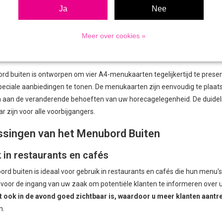
Ja
Nee
lichting in dit menubord zorgt voor een heldere en gelijkmatige verlich
n lange levensduur.
Met de verlichte menukaart trekt u ook 's avonds de
Meer over cookies »
voor eenvoudig gebruik en snelle vervanging van de A4-menukaarten.
eit voor menukaarten
rd buiten is ontworpen om vier A4-menukaarten tegelijkertijd te prese
eciale aanbiedingen te tonen. De menukaarten zijn eenvoudig te plaats
aan de veranderende behoeften van uw horecagelegenheid. De duidelijk
r zijn voor alle voorbijgangers.
singen van het Menubord Buiten
 in restaurants en cafés
rd buiten is ideaal voor gebruik in restaurants en cafés die hun menu's
oor de ingang van uw zaak om potentiële klanten te informeren over
 ook in de avond goed zichtbaar is, waardoor u meer klanten aantre
n.