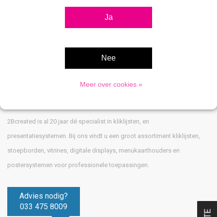
€5,50
€9,00
Ja
Nee
Meer over cookies »
Over 2Bcreated
2Bcreated is al 20 jaar dé specialist in kliklijsten, en
presentatiesystemen. Bij ons vindt u een groot assortiment kliklijsten,
stoepborden, vitrines, digitale displays, menukaarthouders en
postersystemen voor professionele toepassingen.
Advies nodig?
033 475 8009