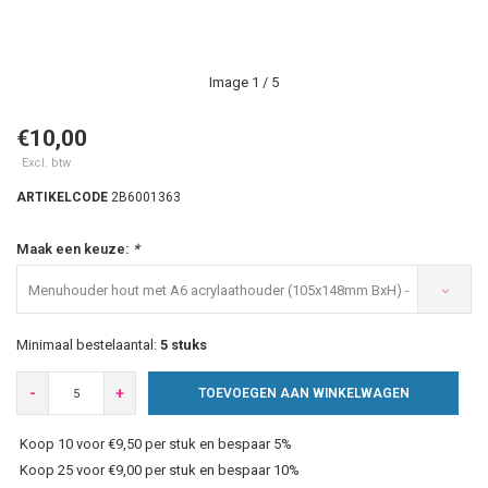
Image
1
/ 5
€10,00
Excl. btw
ARTIKELCODE
2B6001363
Maak een keuze:
*
Menuhouder hout met A6 acrylaathouder (105x148mm BxH) -
€10,00
Minimaal bestelaantal:
5 stuks
-
+
TOEVOEGEN AAN WINKELWAGEN
Koop 10 voor €9,50 per stuk en bespaar 5%
Koop 25 voor €9,00 per stuk en bespaar 10%