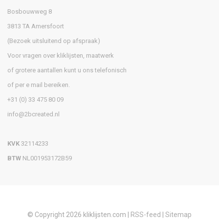
Bosbouwweg 8
3813 TA Amersfoort
(Bezoek uitsluitend op afspraak)
Voor vragen over kliklijsten, maatwerk
of grotere aantallen kunt u ons telefonisch
of per e mail bereiken.
+31 (0) 33 475 80 09
info@2bcreated.nl
KVK
32114233
BTW
NL001953172B59
© Copyright 2026 kliklijsten.com |
RSS-feed
|
Sitemap