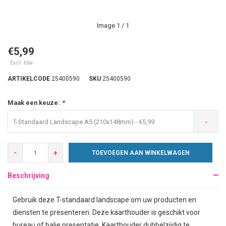
Image
1
/ 1
€5,99
Excl. btw
ARTIKELCODE
25400590
SKU
25400590
Maak een keuze:
*
T-Standaard Landscape A5 (210x148mm) - €5,99
-
+
TOEVOEGEN AAN WINKELWAGEN
Beschrijving
Gebruik deze T-standaard landscape om uw producten en
diensten te presenteren. Deze kaarthouder is geschikt voor
bureau of balie presentatie. Kaarthouder dubbelzijdig te