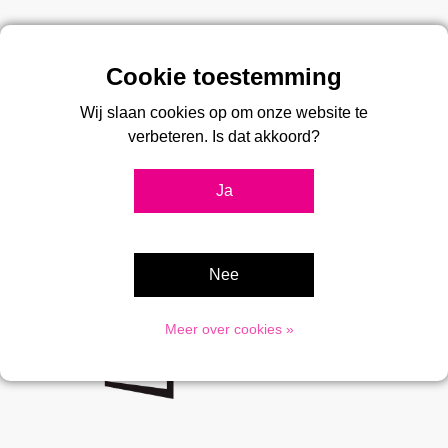
Over 2Bcreated
Wij slaan cookies op om onze website te
2Bcreated is al 20 jaar dé specialist in kliklijsten, en
verbeteren. Is dat akkoord?
presentatiesystemen. Bij ons vindt u een groot assortiment kliklijsten,
stoepborden, vitrines, digitale displays, menukaarthouders en
Ja
postersystemen voor professionele toepassingen.
Advies nodig?
Nee
033 475 8009
Meer over cookies »