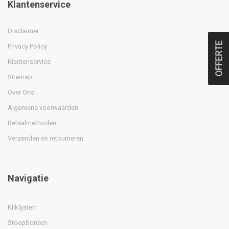
Klantenservice
Disclaimer
OFFERTE
Privacy Policy
Klantenservice
Sitemap
Over Ons
Algemene voorwaarden
Betaalmethoden
Verzenden en retourneren
Navigatie
Kliklijsten
Stoepborden