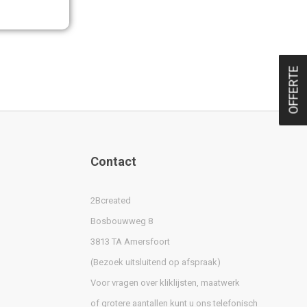
OFFERTE
Contact
2Bcreated
Bosbouwweg 8
3813 TA Amersfoort
(Bezoek uitsluitend op afspraak)
Voor vragen over kliklijsten, maatwerk
of grotere aantallen kunt u ons telefonisch