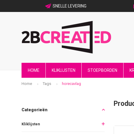
SNELLE LEVERING
HOME
KLIKLIJSTEN
STOEPBORDEN
K
Home
Tags
horecavlag
Produ
Categorieën
Kliklijsten