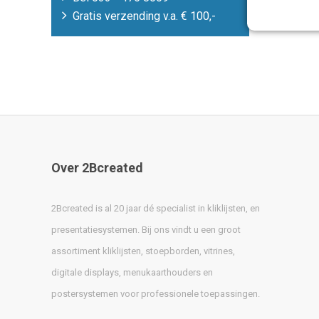
Gratis verzending v.a. € 100,-
Over 2Bcreated
2Bcreated is al 20 jaar dé specialist in kliklijsten, en
presentatiesystemen. Bij ons vindt u een groot
assortiment kliklijsten, stoepborden, vitrines,
digitale displays, menukaarthouders en
postersystemen voor professionele toepassingen.