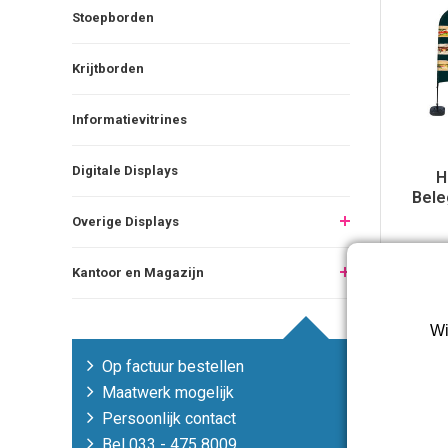
Stoepborden
Krijtborden
Informatievitrines
Digitale Displays
H
Bele
Overige Displays
Kantoor en Magazijn
Toon:
2
Wi
Op factuur bestellen
Maatwerk mogelijk
Persoonlijk contact
Bel 033 - 475 8009