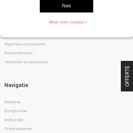
Nee
Privacy Policy
Klantenservice
Meer over cookies »
Sitemap
Over Ons
Algemene voorwaarden
Betaalmethoden
Verzenden en retourneren
OFFERTE
Navigatie
Kliklijsten
Stoepborden
Krijtborden
Postersystemen