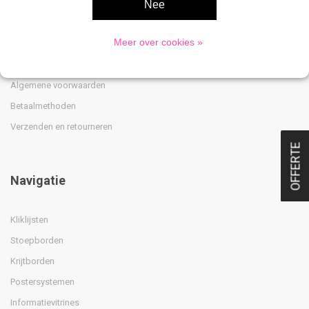
Privacy Policy
Nee
Klantenservice
Meer over cookies »
Sitemap
Over Ons
Algemene voorwaarden
Betaalmethoden
Verzenden en retourneren
OFFERTE
Navigatie
Kliklijsten
Stoepborden
Krijtborden
Postersystemen
Informatievitrines