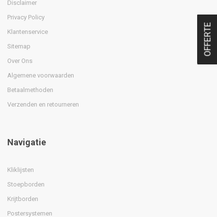
Disclaimer
Privacy Policy
OFFERTE
Klantenservice
Sitemap
Over Ons
Algemene voorwaarden
Betaalmethoden
Verzenden en retourneren
Navigatie
Kliklijsten
Stoepborden
Krijtborden
Postersystemen