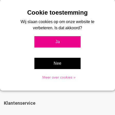
2Bcreated is al 20 jaar dé specialist in kliklijsten, en
Wij slaan cookies op om onze website te
presentatiesystemen. Bij ons vindt u een groot assortiment kliklijsten,
verbeteren. Is dat akkoord?
stoepborden, vitrines, digitale displays, menukaarthouders en
postersystemen voor professionele toepassingen.
Ja
Advies nodig?
033 475 8009
Nee
Meer over cookies »
Klantenservice