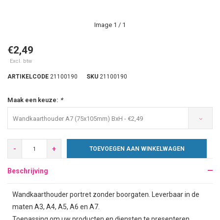
Image
1
/ 1
€2,49
Excl. btw
ARTIKELCODE
21100190
SKU
21100190
Maak een keuze:
*
Wandkaarthouder A7 (75x105mm) BxH - €2,49
-
+
TOEVOEGEN AAN WINKELWAGEN
Beschrijving
Wandkaarthouder portret zonder boorgaten. Leverbaar in de
maten A3, A4, A5, A6 en A7.
Toepassing om uw producten en diensten te presenteren.