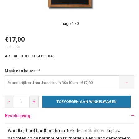
Image
1
/ 3
€17,00
Excl. btw
ARTIKELCODE
CHBLB30X40
Maak een keuze:
*
Wandkrijtbord hardhout bruin 30x40cm - €17,00
-
+
TOEVOEGEN AAN WINKELWAGEN
Beschrijving
Wandkrijtbord hardhout bruin, trek de aandacht en krijt uw
berichten op de hardhouten krijtborden. Een wand gemonteerd